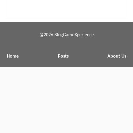
@2026 BlogGameXperience
Home
Posts
About Us