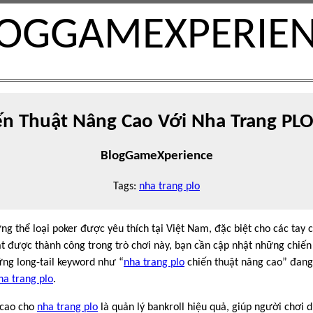
OGGAMEXPERIE
ến Thuật Nâng Cao Với Nha Trang PLO
BlogGameXperience
Tags:
nha trang plo
g thể loại poker được yêu thích tại Việt Nam, đặc biệt cho các tay
t được thành công trong trò chơi này, bạn cần cập nhật những chiến
ững long-tail keyword như “
nha trang plo
chiến thuật nâng cao” đang
ha trang plo
.
 cao cho
nha trang plo
là quản lý bankroll hiệu quả, giúp người chơi 