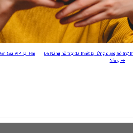
m Giá VIP Tại Hải
Đà Nẵng hỗ trợ đa thiết bị: Ứng dụng hỗ trợ th
Nẵng →