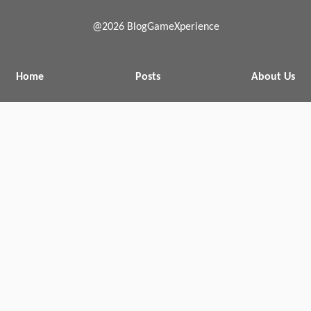
@2026 BlogGameXperience
Home
Posts
About Us