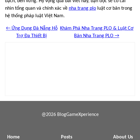
bạch, bền vững. Hy vọng qua bài viết này, bạn đọc sẽ có cái
nhìn tổng quan và chính xác về
nha trang plo
luật cơ bản trong
hệ thống pháp luật Việt Nam.
← Ứng Dụng Đà Nẵng Hỗ
Khám Phá Nha Trang PLO & Luật Cơ
Trợ Đa Thiết Bị
Bản Nha Trang PLO →
@2026 BlogGameXperience
Home
Posts
About Us