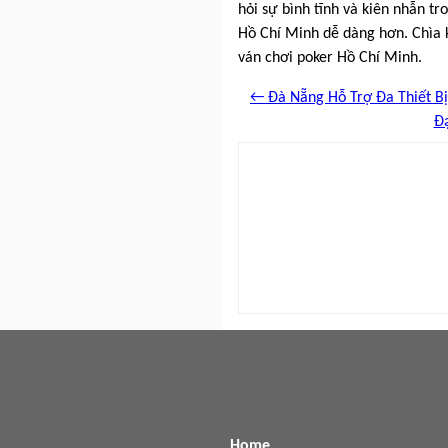
hỏi sự bình tĩnh và kiên nhẫn tr
Hồ Chí Minh dễ dàng hơn. Chìa 
ván chơi poker Hồ Chí Minh.
← Đà Nẵng Hỗ Trợ Đa Thiết Bị
Đ
Home