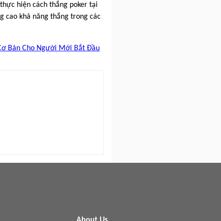
 thực hiện cách thắng poker tại
ng cao khả năng thắng trong các
Cơ Bản Cho Người Mới Bắt Đầu
About Us