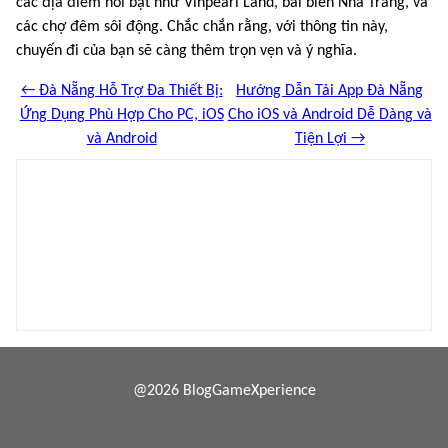
các địa điểm nổi bật như Vinpearl Land, bãi biển Nha Trang, và
các chợ đêm sôi động. Chắc chắn rằng, với thông tin này,
chuyến đi của bạn sẽ càng thêm trọn vẹn và ý nghĩa.
← Đà Nẵng Hỗ Trợ Đa Thiết Bị:
Hướng Dẫn Tải App Đà Nẵng
Ứng Dụng Phù Hợp Cho PC, iOS
Cho iOS và Android Dễ Dàng và
và Android
Tiện Lợi →
@2026 BlogGameXperience