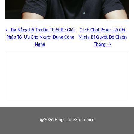
← Đà Nẵng Hỗ Trợ Đa Thiết Bị: Giải
Cách Chơi Poker Hồ Chí
Pháp Tối Ưu Cho Người Dùng Công
Minh: Bí Quyết Để Chiến
Nghệ
Thắng →
@2026 BlogGameXperience