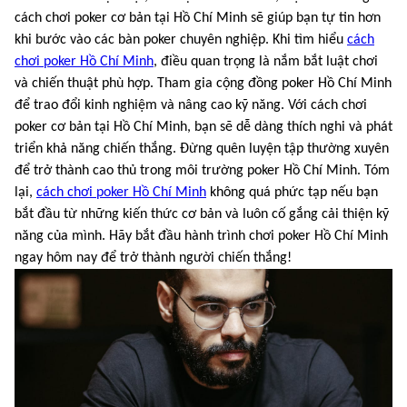
cách chơi poker cơ bản tại Hồ Chí Minh sẽ giúp bạn tự tin hơn
khi bước vào các bàn poker chuyên nghiệp. Khi tìm hiểu
cách
chơi poker Hồ Chí Minh
, điều quan trọng là nắm bắt luật chơi
và chiến thuật phù hợp. Tham gia cộng đồng poker Hồ Chí Minh
để trao đổi kinh nghiệm và nâng cao kỹ năng. Với cách chơi
poker cơ bản tại Hồ Chí Minh, bạn sẽ dễ dàng thích nghi và phát
triển khả năng chiến thắng. Đừng quên luyện tập thường xuyên
để trở thành cao thủ trong môi trường poker Hồ Chí Minh. Tóm
lại,
cách chơi poker Hồ Chí Minh
không quá phức tạp nếu bạn
bắt đầu từ những kiến thức cơ bản và luôn cố gắng cải thiện kỹ
năng của mình. Hãy bắt đầu hành trình chơi poker Hồ Chí Minh
ngay hôm nay để trở thành người chiến thắng!