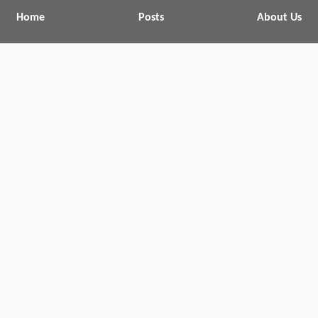
Home
Posts
About Us