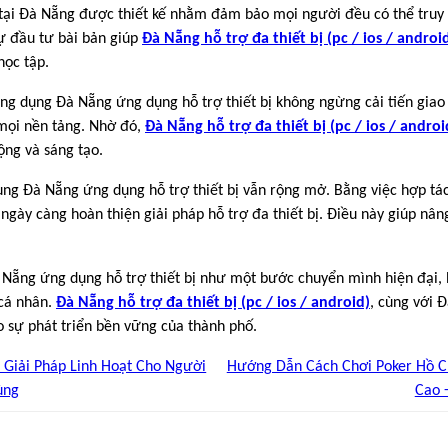
tại Đà Nẵng được thiết kế nhằm đảm bảo mọi người đều có thể truy c
Sự đầu tư bài bản giúp
Đà Nẵng hỗ trợ đa thiết bị (pc / ios / androi
học tập.
 ứng dụng Đà Nẵng ứng dụng hỗ trợ thiết bị không ngừng cải tiến giao
mọi nền tảng. Nhờ đó,
Đà Nẵng hỗ trợ đa thiết bị (pc / ios / androi
ộng và sáng tạo.
ụng Đà Nẵng ứng dụng hỗ trợ thiết bị vẫn rộng mở. Bằng việc hợp t
ngày càng hoàn thiện giải pháp hỗ trợ đa thiết bị. Điều này giúp nâ
 Nẵng ứng dụng hỗ trợ thiết bị như một bước chuyển mình hiện đại, 
 cá nhân.
Đà Nẵng hỗ trợ đa thiết bị (pc / ios / android)
, cùng với 
 sự phát triển bền vững của thành phố.
 Giải Pháp Linh Hoạt Cho Người
Hướng Dẫn Cách Chơi Poker Hồ C
ùng
Cao