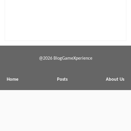
@2026 BlogGameXperience
Home
Posts
About Us