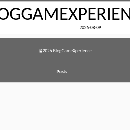
OGGAMEXPERIE
2026-08-09
@2026 BlogGameXperience
Posts