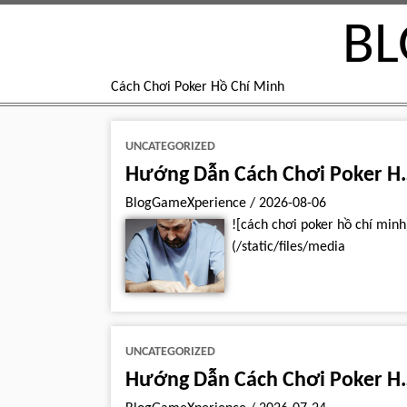
BL
Cách Chơi Poker Hồ Chí Minh
UNCATEGORIZED
Hướng Dẫn Cách Chơi Poker H
BlogGameXperience
/
2026-08-06
![cách chơi poker hồ chí minh
(/static/files/media
UNCATEGORIZED
Hướng Dẫn Cách Chơi Poker Hồ C