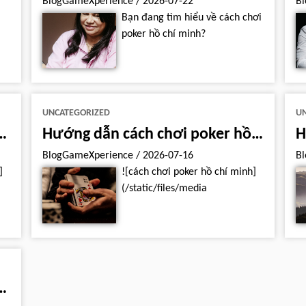
BlogGameXperience
/
2026-07-22
B
Bạn đang tìm hiểu về cách chơi
poker hồ chí minh?
UNCATEGORIZED
U
í Minh: Bí Quyết Chinh Phục Đấu Trường Online
Hướng dẫn cách chơi poker hồ chí minh và cách chơi poker online hồ chí minh cho người mới bắt đầu
BlogGameXperience
/
2026-07-16
B
]
![cách chơi poker hồ chí minh]
(/static/files/media
Poker Hồ Chí Minh: Từ A Đến Z