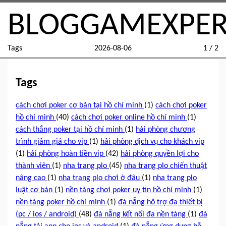
BLOGGAMEXPER
Tags
2026-08-06
1 / 2
Tags
cách chơi poker cơ bản tại hồ chí minh
(1)
cách chơi poker
hồ chí minh
(40)
cách chơi poker online hồ chí minh
(1)
cách thắng poker tại hồ chí minh
(1)
hải phòng chương
trình giảm giá cho vip
(1)
hải phòng dịch vụ cho khách vip
(1)
hải phòng hoàn tiền vip
(42)
hải phòng quyền lợi cho
thành viên
(1)
nha trang plo
(45)
nha trang plo chiến thuật
nâng cao
(1)
nha trang plo chơi ở đâu
(1)
nha trang plo
luật cơ bản
(1)
nền tảng chơi poker uy tín hồ chí minh
(1)
nền tảng poker hồ chí minh
(1)
đà nẵng hỗ trợ đa thiết bị
(pc / ios / android)
(48)
đà nẵng kết nối đa nền tảng
(1)
đà