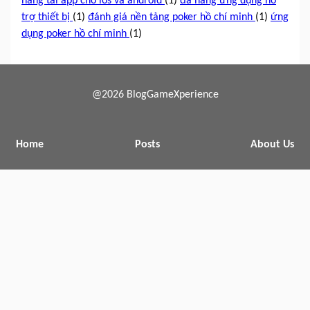
nẵng tải app cho ios và android
(1)
đà nẵng ứng dụng hỗ
trợ thiết bị
(1)
đánh giá nền tảng poker hồ chí minh
(1)
ứng
dụng poker hồ chí minh
(1)
@2026 BlogGameXperience
Home
Posts
About Us