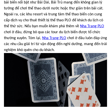
bãi biển nổi bật như Bãi Dài, Bãi Trũ mang đến không gian lý
tưởng để chơi thể thao dưới nước hoặc thư giãn trên bãi cát.
Ngoài ra, các khu resort và trung tâm thể thao biển còn cung
cấp dịch vụ cho thuê thiết bị thể thao PLO để khách du lịch có
thể thử sức. Nếu bạn muốn khám phá thêm về
Nha Trang PLO
chơi ở đâu, đừng bỏ qua các tour du lịch biển được tổ chức
thường xuyên. Tóm lại,
Nha Trang PLO
chơi ở đâu luôn đáp ứng
các nhu cầu giải trí từ vận động đến nghỉ dưỡng, mang đến trải
nghiệm khó quên cho du khách.