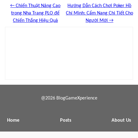
← Chiến Thuật Nâng Cao
Hướng Dẫn Cách Chơi Poker Hồ
trong Nha Trang PLO để
Chí Minh: Cẩm Nang Chi Tiết Cho
Chiến Thắng Hiệu Quả
Người Mới →
@2026 BlogGameXperience
Home
Posts
About Us