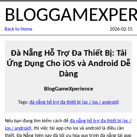
BLOGGAMEXPER
Back to Home
2026-02-15
Đà Nẵng Hỗ Trợ Đa Thiết Bị: Tải
Ứng Dụng Cho iOS và Android Dễ
Dàng
BlogGameXperience
Tags:
đà nẵng hỗ trợ đa thiết bị (pc / ios / android)
Nếu bạn đang tìm kiếm cách để
đà nẵng hỗ trợ đa thiết bị (pc /
ios / android)
, thì việc tải app cho ios và android là điều cần
thiết. Đà Nẵng hiện nay đã tối ưu hóa quy trình đà nẵng tải app