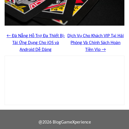
← Đà Nẵng Hỗ Trợ Đa Thiết Bị:
Dịch Vụ Cho Khách VIP Tại Hải
Tải Ứng Dụng Cho iOS và
Phòng Và Chính Sách Hoàn
Android Dễ Dàng
Tiền Vip →
@2026 BlogGameXperience