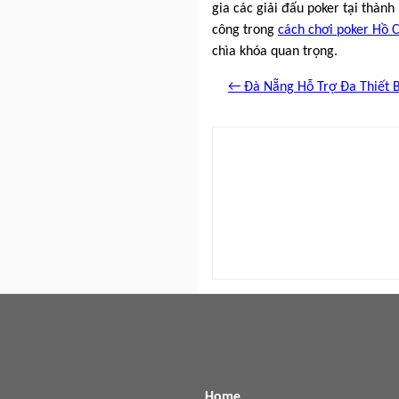
gia các giải đấu poker tại thàn
công trong
cách chơi poker Hồ 
chìa khóa quan trọng.
← Đà Nẵng Hỗ Trợ Đa Thiết B
Home