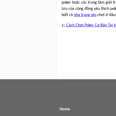
poker hoặc các trung tâm giải t
lưu của cộng đồng yêu thích pok
biết rõ
nha trang plo
chơi ở đâu 
← Cách Chơi Poker Cơ Bản Tại 
Home