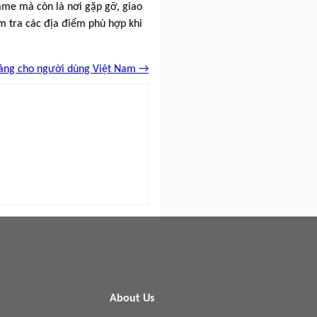
ame mà còn là nơi gặp gỡ, giao
m tra các địa điểm phù hợp khi
n tảng cho người dùng Việt Nam →
About Us