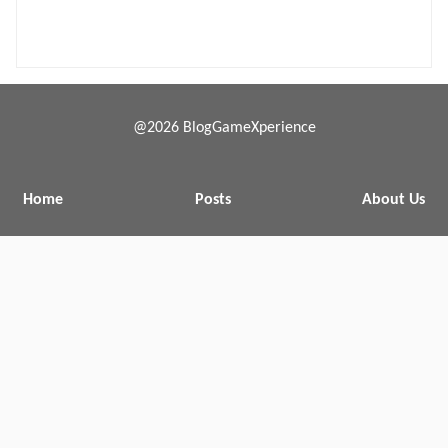
@2026 BlogGameXperience
Home
Posts
About Us