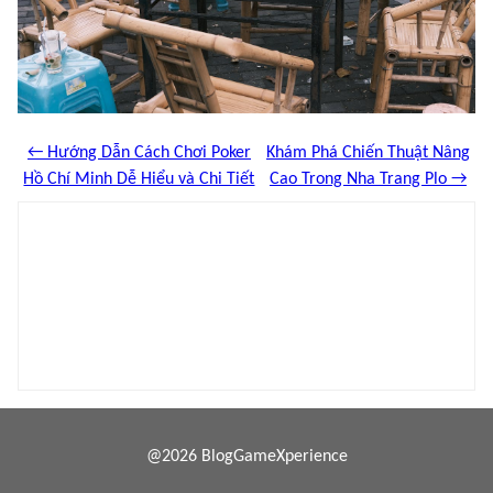
← Hướng Dẫn Cách Chơi Poker
Khám Phá Chiến Thuật Nâng
Hồ Chí Minh Dễ Hiểu và Chi Tiết
Cao Trong Nha Trang Plo →
@2026 BlogGameXperience