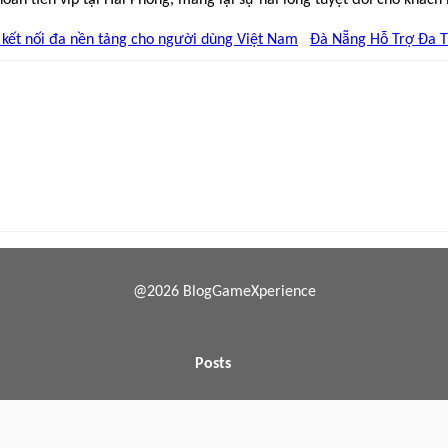
 kết nối đa nền tảng cho người dùng Việt Nam
Đà Nẵng Hỗ Trợ Đa T
@2026 BlogGameXperience
Posts