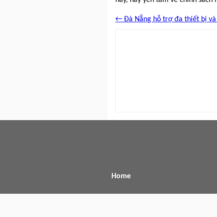
← Đà Nẵng hỗ trợ đa thiết bị và
Home