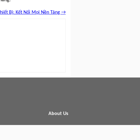
hiết Bị: Kết Nối Mọi Nền Tảng →
About Us