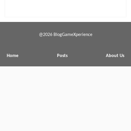
@2026 BlogGameXperience
Home
Posts
About Us