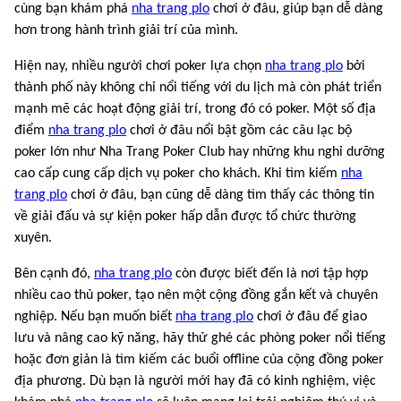
cùng bạn khám phá
nha trang plo
chơi ở đâu, giúp bạn dễ dàng
hơn trong hành trình giải trí của mình.
Hiện nay, nhiều người chơi poker lựa chọn
nha trang plo
bởi
thành phố này không chỉ nổi tiếng với du lịch mà còn phát triển
mạnh mẽ các hoạt động giải trí, trong đó có poker. Một số địa
điểm
nha trang plo
chơi ở đâu nổi bật gồm các câu lạc bộ
poker lớn như Nha Trang Poker Club hay những khu nghỉ dưỡng
cao cấp cung cấp dịch vụ poker cho khách. Khi tìm kiếm
nha
trang plo
chơi ở đâu, bạn cũng dễ dàng tìm thấy các thông tin
về giải đấu và sự kiện poker hấp dẫn được tổ chức thường
xuyên.
Bên cạnh đó,
nha trang plo
còn được biết đến là nơi tập hợp
nhiều cao thủ poker, tạo nên một cộng đồng gắn kết và chuyên
nghiệp. Nếu bạn muốn biết
nha trang plo
chơi ở đâu để giao
lưu và nâng cao kỹ năng, hãy thử ghé các phòng poker nổi tiếng
hoặc đơn giản là tìm kiếm các buổi offline của cộng đồng poker
địa phương. Dù bạn là người mới hay đã có kinh nghiệm, việc