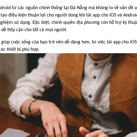
ndroid từ các nguồn chính thống tại Đà Nẵng mà không lo về vấn đề a
tạo điều kiện thuận lợi cho người dùng khi tải app cho iOS và Androi
nghiệm sử dụng. Đặc biệt, chính quyền địa phương còn hỗ trợ kỹ thu
 dễ tiếp cận cho tất cả mọi người.
 giúp cuộc sống của bạn trở nên dễ dàng hơn, từ việc tải app cho iOS
ác thiết bị phù hợp.