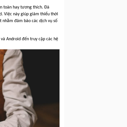
n toàn hay tương thích. Đà
d. Việc này giúp giảm thiểu thời
ật nhằm đảm bảo các dịch vụ số
 và Android đến truy cập các hệ