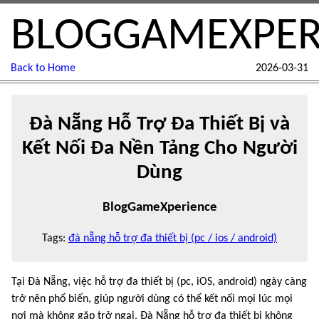
BLOGGAMEXPER
Back to Home
2026-03-31
Đà Nẵng Hỗ Trợ Đa Thiết Bị và
Kết Nối Đa Nền Tảng Cho Người
Dùng
BlogGameXperience
Tags:
đà nẵng hỗ trợ đa thiết bị (pc / ios / android)
Tại Đà Nẵng, việc hỗ trợ đa thiết bị (pc, iOS, android) ngày càng
trở nên phổ biến, giúp người dùng có thể kết nối mọi lúc mọi
nơi mà không gặp trở ngại. Đà Nẵng hỗ trợ đa thiết bị không