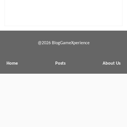
@2026 BlogGameXperience
Home
Posts
About Us